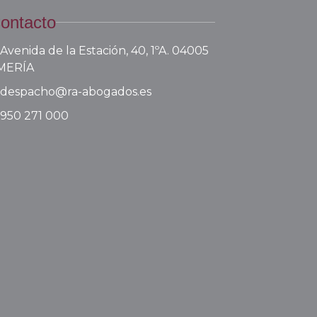
ontacto
Avenida de la Estación, 40, 1ºA. 04005
MERÍA
despacho@ra-abogados.es
950 271 000