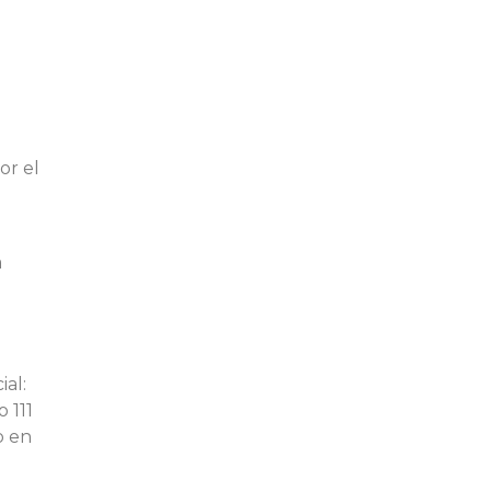
or el
a
ial:
 111
o en