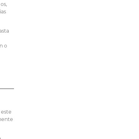
os,
ias
asta
ón o
 este
mente
a