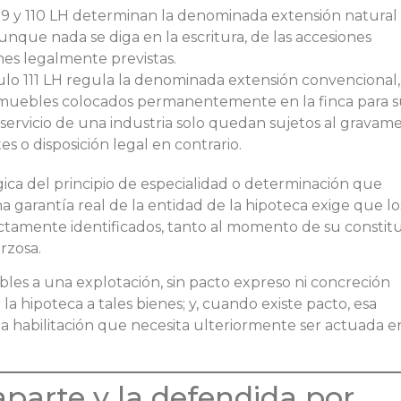
109 y 110 LH determinan la denominada extensión natural 
unque nada se diga en la escritura, de las accesiones
nes legalmente previstas.
culo 111 LH regula la denominada extensión convencional,
 muebles colocados permanentemente en la finca para 
servicio de una industria solo quedan sujetos al gravame
es o disposición legal en contrario.
gica del principio de especialidad o determinación que
a garantía real de la entidad de la hipoteca exige que lo
ctamente identificados, tanto al momento de su constit
rzosa.
bles a una explotación, sin pacto expreso ni concreción
 la hipoteca a tales bienes; y, cuando existe pacto, esa
 habilitación que necesita ulteriormente ser actuada e
raparte y la defendida por