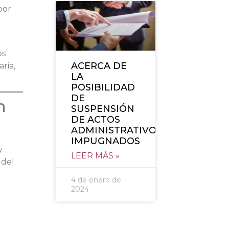
por
os
ACERCA DE
ria,
LA
POSIBILIDAD
DE
n
SUSPENSIÓN
DE ACTOS
ADMINISTRATIVOS
IMPUGNADOS
y
LEER MÁS »
 del
4 de enero de
2024