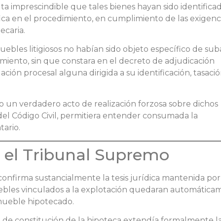
a imprescindible que tales bienes hayan sido identificad
fica en el procedimiento, en cumplimiento de las exigenc
ecaria.
ebles litigiosos no habían sido objeto específico de sub
imiento, sin que constara en el decreto de adjudicación
ación procesal alguna dirigida a su identificación, tasaci
 un verdadero acto de realización forzosa sobre dichos
del Código Civil, permitiera entender consumada la
tario.
or el Tribunal Supremo
onfirma sustancialmente la tesis jurídica mantenida por
ebles vinculados a la explotación quedaran automática
nmueble hipotecado.
ra de constitución de la hipoteca extendía formalmente l