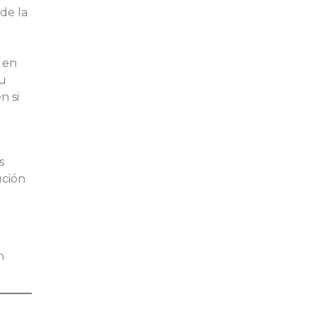
de la
 en
su
n si
s
ución
n