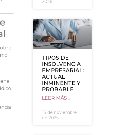
2026
re
al
sobre
como
TIPOS DE
INSOLVENCIA
EMPRESARIAL:
ACTUAL,
tiene
INMINENTE Y
ídico
PROBABLE
LEER MÁS »
encia
13 de noviembre
de 2025