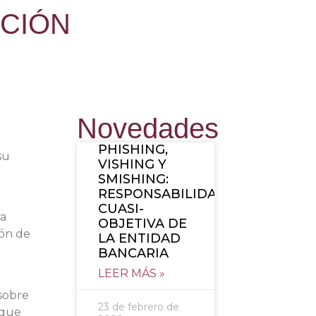
ACIÓN
Novedades
PHISHING,
su
VISHING Y
SMISHING:
RESPONSABILIDAD
CUASI-
la
OBJETIVA DE
ión de
LA ENTIDAD
BANCARIA
LEER MÁS »
 sobre
23 de febrero de
 que