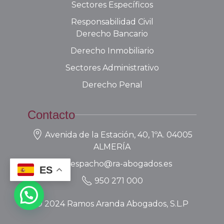
Sectores Específicos
Responsabilidad Civil
Derecho Bancario
Derecho Inmobiliario
Sectores Administrativo
Derecho Penal
Contacto
Avenida de la Estación, 40, 1ºA. 04005
ALMERÍA
despacho@ra-abogados.es
ES
950 271 000
Disponible
consultas por
Zoom
©
2024
Ramos Aranda Abogados, S.L.P