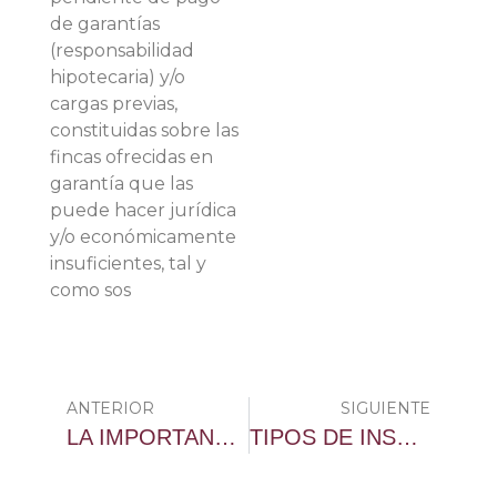
de garantías
(responsabilidad
hipotecaria) y/o
cargas previas,
constituidas sobre las
fincas ofrecidas en
garantía que las
puede hacer jurídica
y/o económicamente
insuficientes, tal y
como sos
ANTERIOR
SIGUIENTE
LA IMPORTANCIA DEL DEBER DE INFORMACIÓN DEL ASEGURADO EN LOS SEGUROS DE VIDA Y LA INTERPRETACIÓN JURISPRUDENCIAL DEL MISMO.
TIPOS DE INSOLVENCIA EMPRESARIAL: ACTUAL, INMINENTE Y PROBABLE