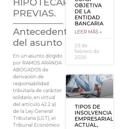
HIPOTECARIAS
OBJETIVA
PREVIAS.
DE LA
ENTIDAD
BANCARIA
Antecedentes
LEER MÁS »
del asunto
23 de
febrero de
En un asunto dirigido
2026
por RAMOS ARANDA
ABOGADOS de
derivación de
responsabilidad
tributaria de carácter
solidario, en virtud
del artículo 42.2 a)
TIPOS DE
de la Ley General
INSOLVENCIA
Tributaria (LGT), el
EMPRESARIAL:
ACTUAL,
Tribunal Económico