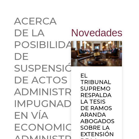
ACERCA
DE LA
Novedades
POSIBILIDAD
DE
SUSPENSIÓN
EL
DE ACTOS
TRIBUNAL
SUPREMO
ADMINISTRATIVOS
RESPALDA
IMPUGNADOS
LA TESIS
DE RAMOS
EN VÍA
ARANDA
ABOGADOS
ECONOMICO
SOBRE LA
EXTENSIÓN
ADMINISTRATIVA