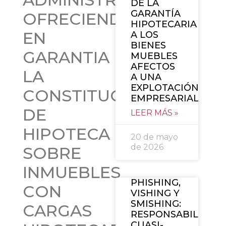
DE LA
GARANTÍA
OFRECIENDO
HIPOTECARIA
EN
A LOS
BIENES
GARANTIA
MUEBLES
AFECTOS
LA
A UNA
EXPLOTACIÓN
CONSTITUCIÓN
EMPRESARIAL
DE
LEER MÁS »
HIPOTECA
20 de mayo
de 2026
SOBRE
INMUEBLES
PHISHING,
CON
VISHING Y
SMISHING:
CARGAS
RESPONSABILIDAD
CUASI-